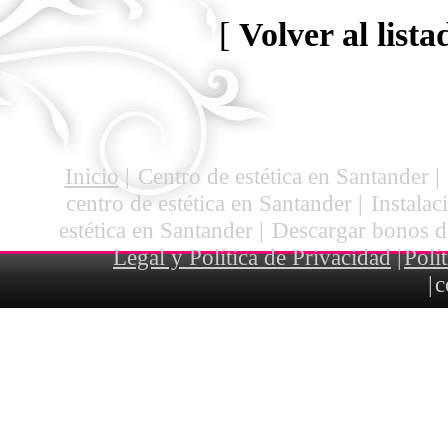
[
Volver al lista
Inicio
|
Centro de estética en Santander
|
centro de estética en Santander
|
Instalac
estética en Santander
|
Descargar bonos d
Legal y Política de Privacidad
|
Polí
|
c